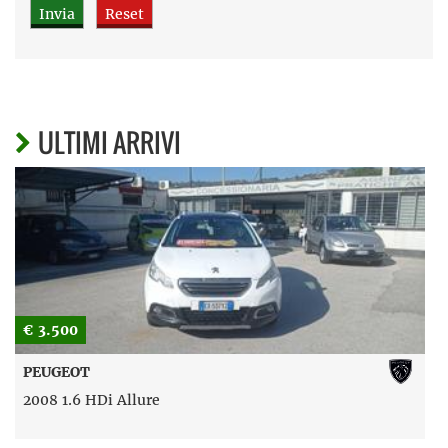
ULTIMI ARRIVI
€ 3.500
PEUGEOT
2008 1.6 HDi Allure
D