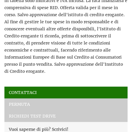
in tabella sono indicativi e IVA inclusa. La rata finanziaria è
comprensiva di spese RID. Offerta valida per il mese in
corso. Salvo approvazione dell'istituto di credito erogante.
Al fine di gestire le tue spese in modo responsabile e di
conoscere eventuali altre offerte disponibili, l'Istituto di
Credito erogante ti ricorda, prima di sottoscrivere il
contratto, di prendere visione di tutte le condizioni
economiche e contrattuali, facendo riferimento alle
Informazioni Europee di Base sul Credito ai Consumatori
presso il punto vendita. Salvo approvazione dell'Instituto
di Credito erogante.
Ho letto e accetto
l'informativa privacy
*
CONTATTACI
Acconsento al trattamento dei miei dati per finalità di
PERMUTA
marketing
RICHIEDI TEST DRIVE
Invia la tua richiesta
Vuoi saperne di più? Scrivici!