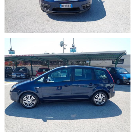
PARTENOPE SERVIZI VIA SCARFOGLIO 7G AGNANO (NA)
IL COMPLESSO OFFRE VARI SERVIZI COME: NOLEGGIO A
BREVE TERMINE, OFFICINA MULTIBRAND, CENTRO
INSTALLAZIONE IMPIANTI GPL ZAVOLI, BRC, LANDI
RENZO ED INOLTRE CENTRO INSTALLAZIONE ANTIFURTI
BLOCK SHAFT, USAI, META SYSTEM E VIASAT