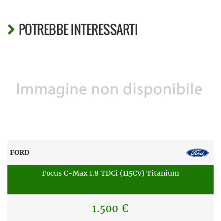
POTREBBE INTERESSARTI
FORD
Focus C-Max 1.8 TDCi (115CV) Titanium
1.500 €