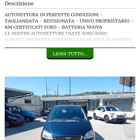
Descrizione
AUTOVETTURA IN PERFETTE CONDIZIONI -
TAGLIANDATA - REVISIONATA - UNICO PROPRIETARIO -
KM CERTIFICATI FORD - BATTERIA NUOVA
LE NOSTRE AUTOVETTURE USATE SONO SONO
SCRUPOLOSAMENTE CONTROLLATE AL FINE DI OFFRIRE
IL MIGLIOR PRODOTTO POSSIBILE ALLA NOSTRA
CLIENTELA.
LEGGI TUTTO...
LA PROVENIENZA E' CERTIFICATA ,COSI' COME LA
PERCORRENZA CHILOMETRICA.
POSSIBILITA' DI PERMUTA.
FINANZIAMENTI PERSONALIZZATI IN SEDE.
PER INFO
SIG. FAUSTO ATENIESE 081 7621809
CONCESSIONARIO@PARTENOPESERVIZI.COM
VI ASPETTIAMO PRESSO IL NOSTRO COMPLESSO DAL
LUNEDI AL VENERDI DALLE 9:00 ALLE 13:00 E DALLE
14:00 ALLE 18:30 E IL SABATO DALLE 9:00 ALLE 13:00