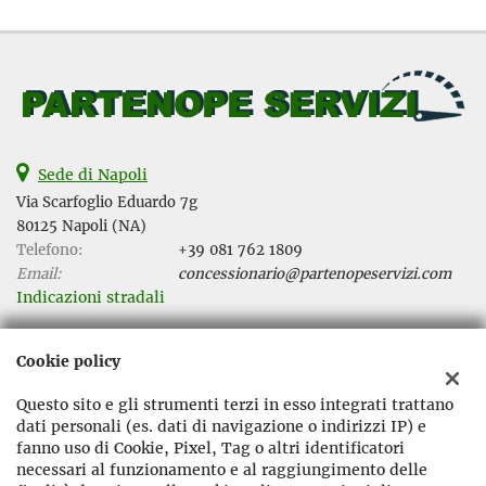
Sede di Napoli
Via Scarfoglio Eduardo 7g
80125 Napoli (NA)
Telefono:
+39 081 762 1809
Email:
concessionario@partenopeservizi.com
Indicazioni stradali
Cookie policy
Dati fiscali:
Partenope Servizi Srl
Questo sito e gli strumenti terzi in esso integrati trattano
Via Scarfoglio Eduardo 7g, Napoli (NA)
dati personali (es. dati di navigazione o indirizzi IP) e
C.F/P.IVA:
08371021216
fanno uso di Cookie, Pixel, Tag o altri identificatori
necessari al funzionamento e al raggiungimento delle
Registro delle imprese:
NA