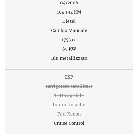
04/2006
194.192 KM
Diesel
Cambio Manuale
1753 cc
85 KW
Blu metallizzato
ESP
Navigatore satellitare
Tetto apribile
Interni in pelle
Fari Xenon
Cruise Control