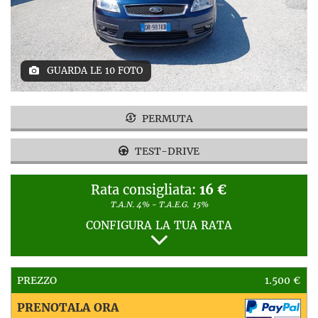
GUARDA LE 10 FOTO
PERMUTA
TEST-DRIVE
Rata consigliata:
16 €
T.A.N. 4% - T.A.E.G.
15%
CONFIGURA LA TUA RATA
PREZZO
1.500 €
PRENOTALA ORA