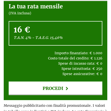
La tua rata mensile
(IVA inclusa)
16 €
T.A.N. 4% - T.A.E.G.
15,46
%
Importo finanziato: €
1.000
Costo totale del credito: €
1.126
Spese di incasso rata: €
0
Spese istruttoria: €
250
Spese assicurative: €
0
PROCEDI
Contattaci
Messaggio pubblicitario con finalità promozionale. I valori