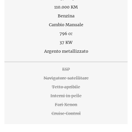
110.000 KM
Benzina
Cambio Manuale
796 cc
37 KW
Argento metallizzato
ESP
Navigatore satellitare
Tetto apribile
Interni in pelle
Fari Xenon
Cruise Control