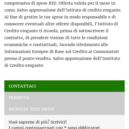
comprensiva di spese RID. Offerta valida per il mese in
corso. Salvo approvazione dell'istituto di credito erogante.
Al fine di gestire le tue spese in modo responsabile e di
conoscere eventuali altre offerte disponibili, l'Istituto di
Credito erogante ti ricorda, prima di sottoscrivere il
contratto, di prendere visione di tutte le condizioni
economiche e contrattuali, facendo riferimento alle
Informazioni Europee di Base sul Credito ai Consumatori
presso il punto vendita. Salvo approvazione dell'Instituto
di Credito erogante.
Ho letto e accetto
l'informativa privacy
*
CONTATTACI
Acconsento al trattamento dei miei dati per finalità di
PERMUTA
marketing
RICHIEDI TEST DRIVE
Invia la tua richiesta
Vuoi saperne di più? Scrivici!
I campi contrassegnati con * sono obbligatori.