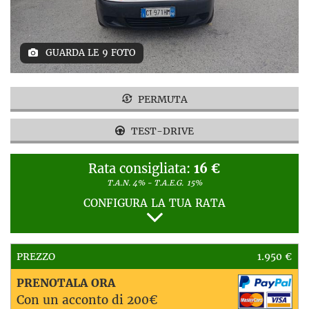
GUARDA LE 9 FOTO
PERMUTA
TEST-DRIVE
Rata consigliata:
16 €
T.A.N. 4% - T.A.E.G.
15%
CONFIGURA LA TUA RATA
PREZZO
1.950 €
PRENOTALA ORA
Con un acconto di 200€