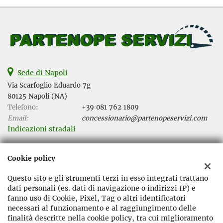
Sede di Napoli
Via Scarfoglio Eduardo 7g
80125 Napoli (NA)
Telefono:
+39 081 762 1809
Email:
concessionario@partenopeservizi.com
Indicazioni stradali
Cookie policy
Dati fiscali:
Partenope Servizi Srl
Questo sito e gli strumenti terzi in esso integrati trattano
Via Scarfoglio Eduardo 7g, Napoli (NA)
dati personali (es. dati di navigazione o indirizzi IP) e
C.F/P.IVA:
08371021216
fanno uso di Cookie, Pixel, Tag o altri identificatori
necessari al funzionamento e al raggiungimento delle
Registro delle imprese:
NA
finalità descritte nella cookie policy, tra cui miglioramento