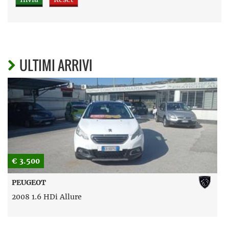
ULTIMI ARRIVI
€ 3.500
PEUGEOT
2008 1.6 HDi Allure
D